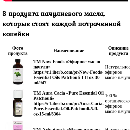
3 продукта пачулиевого масла,
которые стоят каждой потраченной
копейки
Фото
Описание
Наименование
продукта
продукта
ТМ Now Foods «Эфирное масло
пачули»
Натурально
https://r1.iherb.com/pr/Now-Foods-
эфирное
Essential-Oils-Patchouli-1-fl-oz-30-
масло пачул
ml/947
ТМ Aura Cacia «Pure Essential Oil
100 %
Patchouli»
органическо
https://r1.iherb.com/pr/Aura-Cacia-
эфирное
Pure-Essential-Oil-Patchouli-5-fl-
масло пачул
oz-15-ml/6304
ТМ Artnaturals «Масло пачули»
Натурально