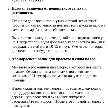
чувстве стянутости.
Ножная ванночка от неприятного запаха и
потливости.
Если вам довелось с толкнуться с такой деликатной
проблемой как потливость ног, не стоит пускать дело на
самотек и зарабатывать себе комплексы.
Вместо этого каждый вечер делайте ножную ванночку:
на 1 литр теплой воды добавьте 5 капель эфира пачули и
подержите в ней ноги 10-15 минут. Уже через полторы-
две недели вы забудете о проблеме.
Аромарасчесывание для красоты и силы волос.
Мечтаете о роскошной шевелюре, в которой нет места
ломким, безжизненным волосам с посеченными
кончиками? И тут эфирное масло пачули придет на
помощь.
Перед каждым мытьем головы проводите следующую
процедуру: капните несколько капель масла на
деревянную расческу и 5-7 минут аккуратно
расчесывайте ею волосы. После этого помойте голову с
шампунем.