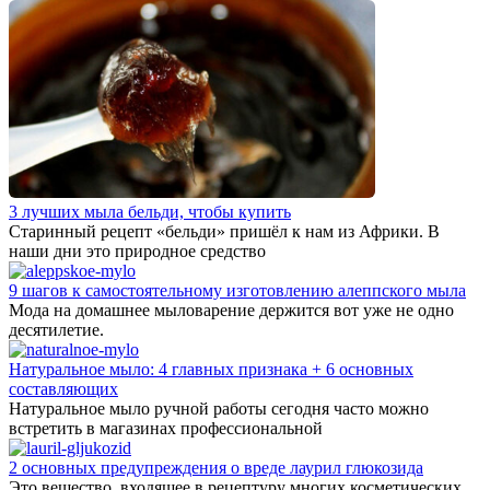
3 лучших мыла бельди, чтобы купить
Старинный рецепт «бельди» пришёл к нам из Африки. В
наши дни это природное средство
9 шагов к самостоятельному изготовлению алеппского мыла
Мода на домашнее мыловарение держится вот уже не одно
десятилетие.
Натуральное мыло: 4 главных признака + 6 основных
составляющих
Натуральное мыло ручной работы сегодня часто можно
встретить в магазинах профессиональной
2 основных предупреждения о вреде лаурил глюкозида
Это вещество, входящее в рецептуру многих косметических