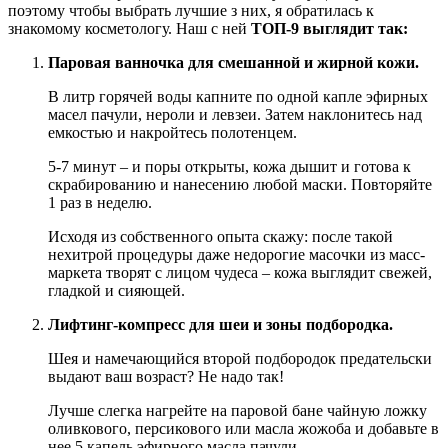
поэтому чтобы выбрать лучшие з них, я обратилась к
знакомому косметологу. Наш с ней
ТОП-9 выглядит так:
Паровая ванночка для смешанной и жирной кожи.
В литр горячей воды капните по одной капле эфирных
масел пачули, нероли и левзеи. Затем наклонитесь над
емкостью и накройтесь полотенцем.
5-7 минут – и поры открыты, кожа дышит и готова к
скрабированию и нанесению любой маски. Повторяйте
1 раз в неделю.
Исходя из собственного опыта скажу: после такой
нехитрой процедуры даже недорогие масочки из масс-
маркета творят с лицом чудеса – кожа выглядит свежей,
гладкой и сияющей.
Лифтинг-компресс для шеи и зоны подбородка.
Шея и намечающийся второй подбородок предательски
выдают ваш возраст? Не надо так!
Лучше слегка нагрейте на паровой бане чайную ложку
оливкового, персикового или масла жожоба и добавьте в
нее 5 капель эфирного масла пачули.