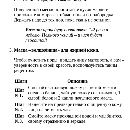
Полученной смесью пропитайте кусок марли и
приложите компресс к области шеи и подбородка.
Держать надо до тех пор, пока ткань не остынет.
Важно:
процедуру повторяют 1-2 раза в
неделю. Немного усилий – и шея будет
лебединой!
Маска-«волшебница» для жирной кожи.
Чтобы очистить поры, придать лицу матовость, а вам –
уверенность в своей красоте, воспользуйтесь таким
рецептом.
Шаги
Описание
Смешайте столовую ложку размятой мякоти
Шаг
спелого банана, чайную ложку сока лимона, 1
№1.
сырой белок и 2 капли пачулиевого масла.
Шаг
Нанесите на предварительно очищенную кожу
№2.
лица на четверть часа.
Шаг
Смойте маску прохладной водой и улыбнитесь
№3.
своему отражению в зеркале.