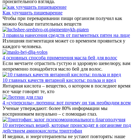
пронзительного взгляда.
Как улучшить пищеварение
Чтобы при переваривании пищи организм получил как
можно больше питательных веществ
3 правила нанесения средств от пигментных пятен на лице
Излишняя пигментация может со временем проявиться у
каждого человека.
4 основных способа применения масла бей для волос
Если мечтаете отрастить густую и здоровую шевелюру, вам
непременно понадобится масло бей для волос.
10 главных качеств янтарной кислоты: польза и вред
Янтарная кислота – вещество, о котором в последнее время
все чаще говорят те, кто
4 «суперсилы» лютеина: вот почему он так необходим всем
Ученые утверждают: более 80% информации мы
воспринимаем визуально – с помощью глаз.
10 интересных вещей, которые происходят в организме под
действием аминокислоты триптофан
И медики, и энерготерапевты не устают повторять: наше