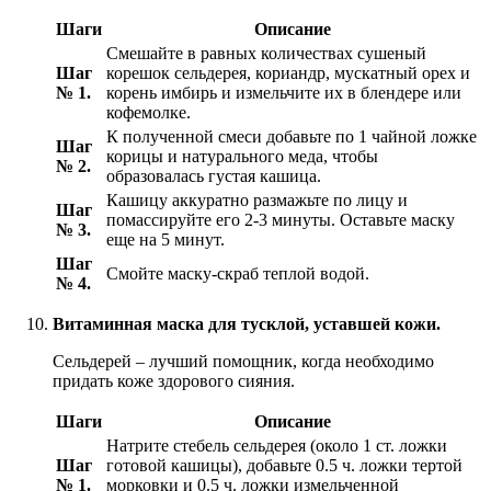
Шаги
Описание
Смешайте в равных количествах сушеный
Шаг
корешок сельдерея, кориандр, мускатный орех и
№ 1.
корень имбирь и измельчите их в блендере или
кофемолке.
К полученной смеси добавьте по 1 чайной ложке
Шаг
корицы и натурального меда, чтобы
№ 2.
образовалась густая кашица.
Кашицу аккуратно размажьте по лицу и
Шаг
помассируйте его 2-3 минуты. Оставьте маску
№ 3.
еще на 5 минут.
Шаг
Смойте маску-скраб теплой водой.
№ 4.
Витаминная маска для тусклой, уставшей кожи.
Сельдерей – лучший помощник, когда необходимо
придать коже здорового сияния.
Шаги
Описание
Натрите стебель сельдерея (около 1 ст. ложки
Шаг
готовой кашицы), добавьте 0.5 ч. ложки тертой
№ 1.
морковки и 0.5 ч. ложки измельченной