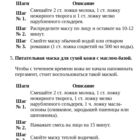
Шаги
Описание
Смешайте 2 ст. ложки молока, 1 ст. ложку
Шаг
нежирного творога и 1 ст. ложку мелко
№ 1.
нарубленного сельдерея.
Шаг
Распределите массу по лицу и оставьте на 10-12
№ 2.
минут.
Шаг
Смойте маску обычной водой или отваром
№ 3.
ромашки (1 ст. ложка соцветий на 500 мл воды).
Питательная маска для сухой кожи с маслом-базой.
Чтобы с течением времени кожа не начала напоминать
пергамент, стоит воспользоваться такой маской.
Шаги
Описание
Смешайте 2 ст. ложки молока, 1 ст. ложку
нежирного творога, 1 ст. ложку мелко
Шаг
нарубленного сельдерея, 1 ч. ложку масла-
№ 1.
основы (оливковое, зародышей пшеницы или
шиповника).
Шаг
Намажьте смесь на лицо на 15 минут.
№ 2.
Шаг
Смойте маску теплой водичкой.