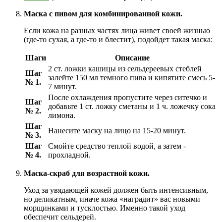
Маска с пивом для комбинированной кожи.
Если кожа на разных частях лица живет своей жизнью
(где-то сухая, а где-то и блестит), подойдет такая маска:
Шаги
Описание
2 ст. ложки кашицы из сельдереевых стеблей
Шаг
залейте 150 мл темного пива и кипятите смесь 5-
№ 1.
7 минут.
После охлаждения пропустите через ситечко и
Шаг
добавьте 1 ст. ложку сметаны и 1 ч. ложечку сока
№ 2.
лимона.
Шаг
Нанесите маску на лицо на 15-20 минут.
№ 3.
Шаг
Смойте средство теплой водой, а затем -
№ 4.
прохладной.
Маска-скраб для возрастной кожи.
Уход за увядающей кожей должен быть интенсивным,
но деликатным, иначе кожа «наградит» вас новыми
морщинками и тусклостью. Именно такой уход
обеспечит сельдерей.