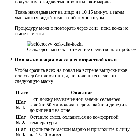
полученную жидкостью пропитывают марлю.
Ткань накладывают на лицо на 10-15 минут, а затем
умываются водой комнатной температуры.
Процедуру можно повторять через день, пока кожа не
станет чистой.
Сельдереевый сок – отменное средство для пробле
Омолаживающая маска для возрастной кожи.
Чтобы сразить всех на повал на встрече выпускников
или свадьбе племянницы, не поленитесь сделать
следующую маску:
Шаги
Описание
1 ст. ложку измельченной зелени сельдерея
Шаг
залейте 50 мл молока, перемешайте и доведите
№ 1.
до кипения на огне.
Шаг
Оставьте смесь охладиться до комфортной
№ 2.
температуры.
Шаг
Пропитайте маской марлю и приложите к лицу
№ 3.
на 15-20 минут.