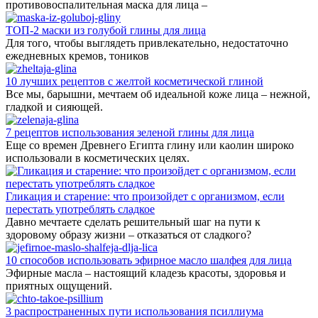
противовоспалительная маска для лица –
ТОП-2 маски из голубой глины для лица
Для того, чтобы выглядеть привлекательно, недостаточно
ежедневных кремов, тоников
10 лучших рецептов с желтой косметической глиной
Все мы, барышни, мечтаем об идеальной коже лица – нежной,
гладкой и сияющей.
7 рецептов использования зеленой глины для лица
Еще со времен Древнего Египта глину или каолин широко
использовали в косметических целях.
Гликация и старение: что произойдет с организмом, если
перестать употреблять сладкое
Давно мечтаете сделать решительный шаг на пути к
здоровому образу жизни – отказаться от сладкого?
10 способов использовать эфирное масло шалфея для лица
Эфирные масла – настоящий кладезь красоты, здоровья и
приятных ощущений.
3 распространенных пути использования псиллиума