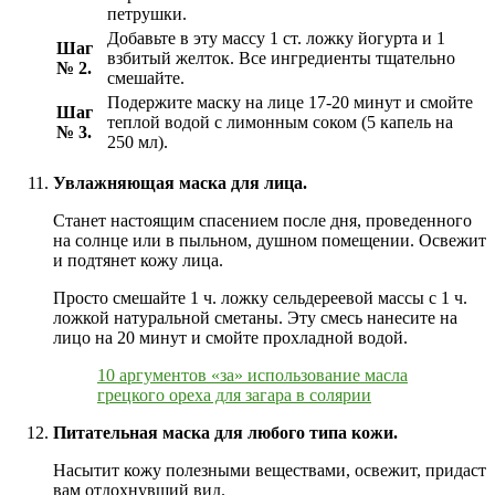
петрушки.
Добавьте в эту массу 1 ст. ложку йогурта и 1
Шаг
взбитый желток. Все ингредиенты тщательно
№ 2.
смешайте.
Подержите маску на лице 17-20 минут и смойте
Шаг
теплой водой с лимонным соком (5 капель на
№ 3.
250 мл).
Увлажняющая маска для лица.
Станет настоящим спасением после дня, проведенного
на солнце или в пыльном, душном помещении. Освежит
и подтянет кожу лица.
Просто смешайте 1 ч. ложку сельдереевой массы с 1 ч.
ложкой натуральной сметаны. Эту смесь нанесите на
лицо на 20 минут и смойте прохладной водой.
10 аргументов «за» использование масла
грецкого ореха для загара в солярии
Питательная маска для любого типа кожи.
Насытит кожу полезными веществами, освежит, придаст
вам отдохнувший вид.