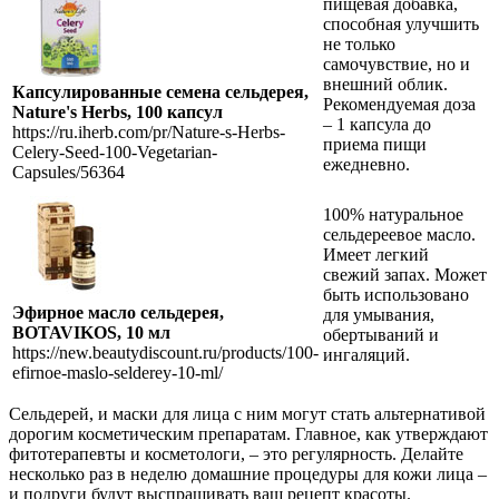
пищевая добавка,
способная улучшить
не только
самочувствие, но и
внешний облик.
Капсулированные семена сельдерея,
Рекомендуемая доза
Nature's Herbs, 100 капсул
– 1 капсула до
https://ru.iherb.com/pr/Nature-s-Herbs-
приема пищи
Celery-Seed-100-Vegetarian-
ежедневно.
Capsules/56364
100% натуральное
сельдереевое масло.
Имеет легкий
свежий запах. Может
быть использовано
Эфирное масло сельдерея,
для умывания,
BOTAVIKOS, 10 мл
обертываний и
https://new.beautydiscount.ru/products/100-
ингаляций.
efirnoe-maslo-selderey-10-ml/
Сельдерей, и маски для лица с ним могут стать альтернативой
дорогим косметическим препаратам. Главное, как утверждают
фитотерапевты и косметологи, – это регулярность. Делайте
несколько раз в неделю домашние процедуры для кожи лица –
и подруги будут выспрашивать ваш рецепт красоты.