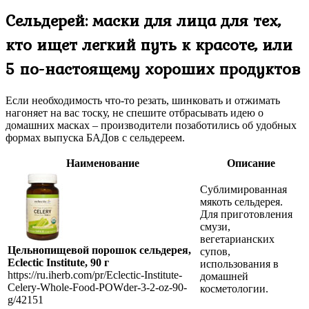
Сельдерей: маски для лица для тех,
кто ищет легкий путь к красоте, или
5 по-настоящему хороших продуктов
Если необходимость что-то резать, шинковать и отжимать
нагоняет на вас тоску, не спешите отбрасывать идею о
домашних масках – производители позаботились об удобных
формах выпуска БАДов с сельдереем.
Наименование
Описание
Сублимированная
мякоть сельдерея.
Для приготовления
смузи,
вегетарианских
Цельнопищевой порошок сельдерея,
супов,
Eclectic Institute, 90 г
использования в
https://ru.iherb.com/pr/Eclectic-Institute-
домашней
Celery-Whole-Food-POWder-3-2-oz-90-
косметологии.
g/42151