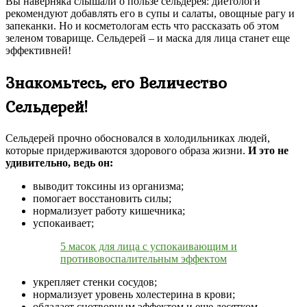
Вы наверняка слышали о пользе сельдерея: диетологи
рекомендуют добавлять его в супы и салаты, овощные рагу и
запеканки. Но и косметологам есть что рассказать об этом
зеленом товарище. Сельдерей – и маска для лица станет еще
эффективней!
Знакомьтесь, его Величество
Сельдерей!
Сельдерей прочно обосновался в холодильниках людей,
которые придерживаются здорового образа жизни.
И это не
удивительно, ведь он:
выводит токсины из организма;
помогает восстановить силы;
нормализует работу кишечника;
успокаивает;
5 масок для лица с успокаивающим и
противовоспалительным эффектом
укрепляет стенки сосудов;
нормализует уровень холестерина в крови;
обладает снотворным эффектом и еще десятком