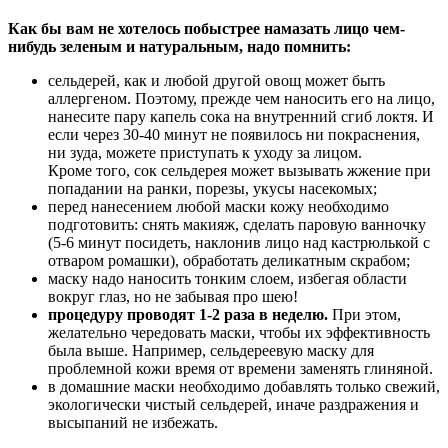
Как бы вам не хотелось побыстрее намазать лицо чем-
нибудь зеленым и натуральным, надо помнить:
сельдерей, как и любой другой овощ может быть
аллергеном. Поэтому, прежде чем наносить его на лицо,
нанесите пару капель сока на внутренний сгиб локтя. И
если через 30-40 минут не появилось ни покраснения,
ни зуда, можете приступать к уходу за лицом.
Кроме того, сок сельдерея может вызывать жжение при
попадании на ранки, порезы, укусы насекомых;
перед нанесением любой маски кожу необходимо
подготовить: снять макияж, сделать паровую ванночку
(5-6 минут посидеть, наклонив лицо над кастрюлькой с
отваром ромашки), обработать деликатным скрабом;
маску надо наносить тонким слоем, избегая области
вокруг глаз, но не забывая про шею!
процедуру проводят 1-2 раза в неделю.
При этом,
желательно чередовать маски, чтобы их эффективность
была выше. Например, сельдереевую маску для
проблемной кожи время от времени заменять глиняной.
в домашние маски необходимо добавлять только свежий,
экологически чистый сельдерей, иначе раздражения и
высыпаний не избежать.