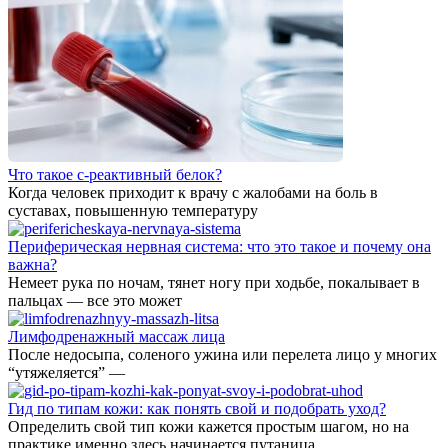
Что такое с-реактивный белок?
Когда человек приходит к врачу с жалобами на боль в
суставах, повышенную температуру
Периферическая нервная система: что это такое и почему она
важна?
Немеет рука по ночам, тянет ногу при ходьбе, покалывает в
пальцах — все это может
Лимфодренажный массаж лица
После недосыпа, соленого ужина или перелета лицо у многих
“утяжеляется” —
Гид по типам кожи: как понять свой и подобрать уход?
Определить свой тип кожи кажется простым шагом, но на
практике именно здесь начинается путаница.