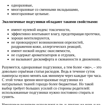
одноразовые,
многоразовые со сменными вкладышами,
многоразовые цельные.
Экологичные подгузники обладают такими свойствами:
имеют нулевой индекс токсичности,
эффективно впитывают влагу, предотвращая протечки,
хорошо вентилируются,
не провоцируют возникновения опрелостей,
раздражения кожи, аллергических реакций,
имеют низкий индекс окисляемости,
не содержат ароматизаторов и отдушек,
не вызывают дискомфорта и скованности в движениях.
Разумеется, одноразовые подгузники, а тем более «эко», – это
довольно серьёзная статья расходов. Ведь в течение суток
памперсы нужно менять как минимум через каждые три часа.
С этой точки зрения многоразовые подгузники из
натуральных тканей гораздо более бюджетные. Но такой
выбор требует больших усилий со стороны родителей:
использованные подгузники нужно постоянно стирать и
сушить.
Некоторые родители используют и те, и другие: на ночь и на