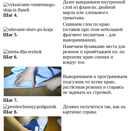
Далее выкраиваем внутренний
слой из фланели, двойной
марли или хлопкового
Шаг 4.
трикотажа.
Сшиваем слои по краю
(оставив при этом небольшой
Шаг 5.
фрагмент несшитым – для
выворачивания).
Намечаем булавками места для
резинок и примётываем их: по
Шаг 6.
верхнему краю спинки и
вокруг ног.
Выворачиваем и прострачиваем
подгузник по всему краю,
растягивая резинки и стараясь
не задевать их строчкой.
Шаг 7.
Должно получиться так, как на
Шаг 8.
картинке справа.