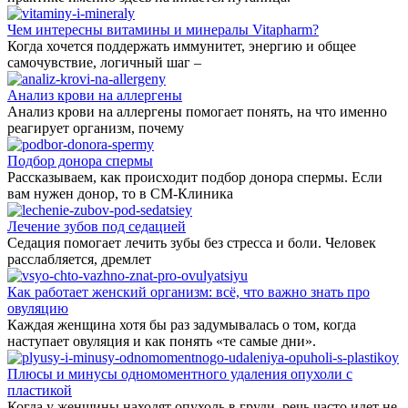
Чем интересны витамины и минералы Vitapharm?
Когда хочется поддержать иммунитет, энергию и общее
самочувствие, логичный шаг –
Анализ крови на аллергены
Анализ крови на аллергены помогает понять, на что именно
реагирует организм, почему
Подбор донора спермы
Рассказываем, как происходит подбор донора спермы. Если
вам нужен донор, то в СМ-Клиника
Лечение зубов под седацией
Седация помогает лечить зубы без стресса и боли. Человек
расслабляется, дремлет
Как работает женский организм: всё, что важно знать про
овуляцию
Каждая женщина хотя бы раз задумывалась о том, когда
наступает овуляция и как понять «те самые дни».
Плюсы и минусы одномоментного удаления опухоли с
пластикой
Когда у женщины находят опухоль в груди, речь часто идет не