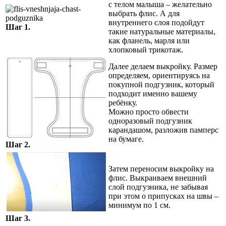
с телом малыша – желательно
выбрать флис. А для
внутреннего слоя подойдут
Шаг 1.
такие натуральные материалы,
как фланель, марля или
хлопковый трикотаж.
Далее делаем выкройку. Размер
определяем, ориентируясь на
покупной подгузник, который
подходит именно вашему
ребёнку.
Можно просто обвести
одноразовый подгузник
карандашом, разложив памперс
на бумаге.
Шаг 2.
Затем переносим выкройку на
флис. Выкраиваем внешний
слой подгузника, не забывая
при этом о припусках на швы –
минимум по 1 см.
Шаг 3.