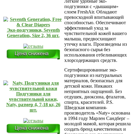
Лёгкие удобные эко-
подгузники с «дышащим»
слоем FreshAir. Обладают
превосходной впитывающей
способностью. Обеспечивают
эффективный уход за
Эко-подгузники, Seventh
чувствительной кожей вашего
Generation, Size 2, 36 шт.
малыша, предвосхищают
утечку влаги. Произведены из
безопасного сырья без
использования отбеливающих
хлорсодержащих средств.
Сертифицированные эко-
подгузники из натуральных
материалов, безопасных для
детской кожи. Никаких
неприятных ощущений. Без
Подгузники для
отдушек, диоксина, фталатов,
чувствительной кожи,
спирта, красителей. P.S.
Naty, размер 4, 7-18 кг, 26
Шведская компания-
шт.
производитель «Naty» основана
в 1994 году Марлен Сандберг –
молодой мамой, которая решила
создать бренд качественных и