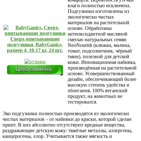
влаги полностью исключена.
Подгузники изготовлены из
экологически чистых
материалов на растительной
основе. Обработаны
антиоксидантной масляной
Сверх-впитывающие
смесью натуральных семян
подгузники, BabyGanics,
NeoNourish (клюква, малина,
размер 4, 10-17 кг, 24 шт.
томат, подсолнечник, чёрный
тмин), полезной для детской
кожи. Инновационная набивка,
произведённая на растительной
основе. Усовершенствованный
дизайн, обеспечивающий более
высокую степень удобства и
облегания. 100% веганский
продукт, на животных не
тестировался.
Эко подгузники полностью производятся из экологически
чистых материалов – от набивки до краски, которой сделан
принт. В них абсолютно отсутствуют вредные вещества,
раздражающие детскую кожу: тяжёлые металлы, аллергены,
канцерогены, хлор. Учитывается также мягкость и