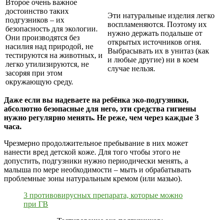
Второе очень важное
достоинство таких
Эти натуральные изделия легко
подгузников – их
воспламеняются. Поэтому их
безопасность для экологии.
нужно держать подальше от
Они производятся без
открытых источников огня.
насилия над природой, не
Выбрасывать их в унитаз (как
тестируются на животных, и
и любые другие) ни в коем
легко утилизируются, не
случае нельзя.
засоряя при этом
окружающую среду.
Даже если вы надеваете на ребёнка эко-подгузники,
абсолютно безопасные для него, эти средства гигиены
нужно регулярно менять. Не реже, чем через каждые 3
часа.
Чрезмерно продолжительное пребывание в них может
нанести вред детской коже. Для того чтобы этого не
допустить, подгузники нужно периодически менять, а
малыша по мере необходимости – мыть и обрабатывать
проблемные зоны натуральным кремом (или мазью).
3 противовирусных препарата, которые можно
при ГВ