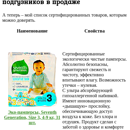
подгузников в продаже
А теперь – мой список сертифицированных товаров, которым
можно доверять.
Наименование
Свойства
Сертифицированные
экологически чистые памперсы.
Абсолютно безопасны,
гарантируют свежесть и
чистоту, эффективно
впитывают влагу. Возможность
утечки – нулевая.
С ультра абсорбирующей
гипоаллергенной набивкой.
Имеют инновационную
«дышащую» прослойку,
обеспечивающую доступ
Эко-памперсы, Seventh
воздуха к коже. Без хлора и
Generation, Size 3, 4-9 кг, 31
отдушек. Продукт сделан с
шт.
заботой о здоровье и комфорте