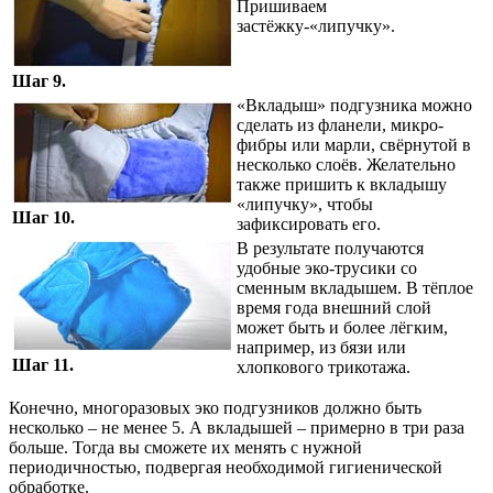
Пришиваем
застёжку-«липучку».
Шаг 9.
«Вкладыш» подгузника можно
сделать из фланели, микро-
фибры или марли, свёрнутой в
несколько слоёв. Желательно
также пришить к вкладышу
«липучку», чтобы
Шаг 10.
зафиксировать его.
В результате получаются
удобные эко-трусики со
сменным вкладышем. В тёплое
время года внешний слой
может быть и более лёгким,
например, из бязи или
Шаг 11.
хлопкового трикотажа.
Конечно, многоразовых эко подгузников должно быть
несколько – не менее 5. А вкладышей – примерно в три раза
больше. Тогда вы сможете их менять с нужной
периодичностью, подвергая необходимой гигиенической
обработке.