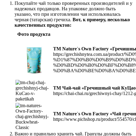
Покупайте чай только проверенных производителей и у
надежных продавцов. На упаковке должно быть
указано, что при изготовлении чая использовалась
черная (татарская) гречиха.
Вот, к примеру, несколько
качественных продуктов:
Фото продукта
ТМ Nature`s Own Factory «Гречишны
https://grechishnytea.com.ua/p
%D1%87%D0%B0%D0%B9%D0%BD%
%D0%BD%D0%B0%D0%BF%D0%B8%
%D0%BA%D0%BE%D0%BA%D0%BE%
ТМ Чай-чай «Гречишный чай КуЦао 
https://chai-chai.ru/grechiwnyi-chay/1212
ТМ Nature`s Own Factory «Чай гречи
https://www.pichshop.ru/product/554570/c
Важно и правильно хранить чай. Гранулы должны быть