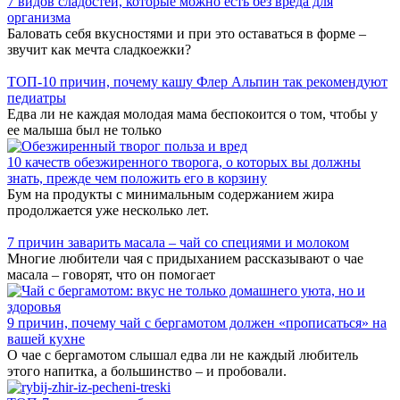
7 видов сладостей, которые можно есть без вреда для
организма
Баловать себя вкусностями и при это оставаться в форме –
звучит как мечта сладкоежки?
ТОП-10 причин, почему кашу Флер Альпин так рекомендуют
педиатры
Едва ли не каждая молодая мама беспокоится о том, чтобы у
ее малыша был не только
10 качеств обезжиренного творога, о которых вы должны
знать, прежде чем положить его в корзину
Бум на продукты с минимальным содержанием жира
продолжается уже несколько лет.
7 причин заварить масала – чай со специями и молоком
Многие любители чая с придыханием рассказывают о чае
масала – говорят, что он помогает
9 причин, почему чай с бергамотом должен «прописаться» на
вашей кухне
О чае с бергамотом слышал едва ли не каждый любитель
этого напитка, а большинство – и пробовали.