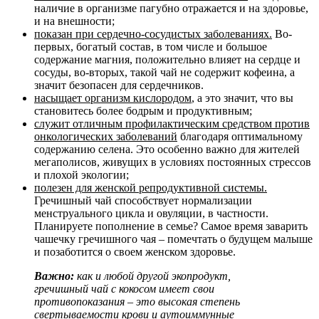
наличие в организме пагубно отражается и на здоровье,
и на внешности;
показан при сердечно-сосудистых заболеваниях.
Во-
первых, богатый состав, в том числе и большое
содержание магния, положительно влияет на сердце и
сосуды, во-вторых, такой чай не содержит кофеина, а
значит безопасен для сердечников.
насыщает организм кислородом
, а это значит, что вы
становитесь более бодрым и продуктивным;
служит отличным профилактическим средством против
онкологических заболеваний
благодаря оптимальному
содержанию селена. Это особенно важно для жителей
мегаполисов, живущих в условиях постоянных стрессов
и плохой экологии;
полезен для женской репродуктивной системы.
Гречишный чай способствует нормализации
менструального цикла и овуляции, в частности.
Планируете пополнение в семье? Самое время заварить
чашечку гречишного чая – помечтать о будущем малыше
и позаботится о своем женском здоровье.
Важно:
как и любой другой экопродукт,
гречишный чай с кокосом имеет свои
противопоказания – это высокая степень
свертываемости крови и аутоиммунные