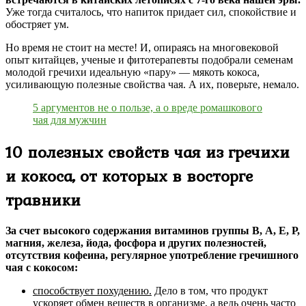
Уже тогда считалось, что напиток придает сил, спокойствие и
обостряет ум.
Но время не стоит на месте! И, опираясь на многовековой
опыт китайцев, ученые и фитотерапевты подобрали семенам
молодой гречихи идеальную «пару» — мякоть кокоса,
усиливающую полезные свойства чая. А их, поверьте, немало.
5 аргументов не о пользе, а о вреде ромашкового
чая для мужчин
10 полезных свойств чая из гречихи
и кокоса, от которых в восторге
травники
За счет высокого содержания витаминов группы В, А, Е, Р,
магния, железа, йода, фосфора и других полезностей,
отсутствия кофеина, регулярное употребление гречишного
чая с кокосом:
способствует похудению.
Дело в том, что продукт
ускоряет обмен веществ в организме, а ведь очень часто