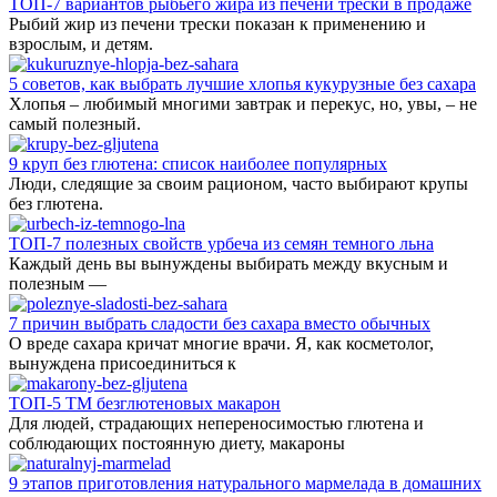
ТОП-7 вариантов рыбьего жира из печени трески в продаже
Рыбий жир из печени трески показан к применению и
взрослым, и детям.
5 советов, как выбрать лучшие хлопья кукурузные без сахара
Хлопья – любимый многими завтрак и перекус, но, увы, – не
самый полезный.
9 круп без глютена: список наиболее популярных
Люди, следящие за своим рационом, часто выбирают крупы
без глютена.
ТОП-7 полезных свойств урбеча из семян темного льна
Каждый день вы вынуждены выбирать между вкусным и
полезным —
7 причин выбрать сладости без сахара вместо обычных
О вреде сахара кричат многие врачи. Я, как косметолог,
вынуждена присоединиться к
ТОП-5 ТМ безглютеновых макарон
Для людей, страдающих непереносимостью глютена и
соблюдающих постоянную диету, макароны
9 этапов приготовления натурального мармелада в домашних