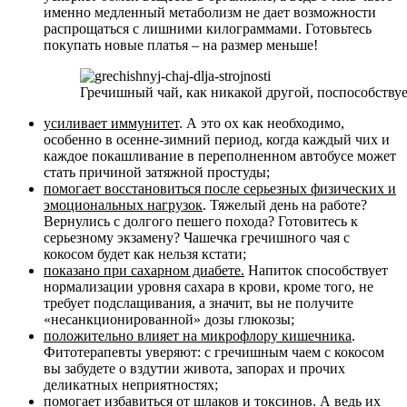
именно медленный метаболизм не дает возможности
распрощаться с лишними килограммами. Готовьтесь
покупать новые платья – на размер меньше!
Гречишный чай, как никакой другой, поспособству
усиливает иммунитет
. А это ох как необходимо,
особенно в осенне-зимний период, когда каждый чих и
каждое покашливание в переполненном автобусе может
стать причиной затяжной простуды;
помогает восстановиться после серьезных физических и
эмоциональных нагрузок
. Тяжелый день на работе?
Вернулись с долгого пешего похода? Готовитесь к
серьезному экзамену? Чашечка гречишного чая с
кокосом будет как нельзя кстати;
показано при сахарном диабете.
Напиток способствует
нормализации уровня сахара в крови, кроме того, не
требует подслащивания, а значит, вы не получите
«несанкционированной» дозы глюкозы;
положительно влияет на микрофлору кишечника
.
Фитотерапевты уверяют: с гречишным чаем с кокосом
вы забудете о вздутии живота, запорах и прочих
деликатных неприятностях;
помогает избавиться от шлаков и токсинов.
А ведь их