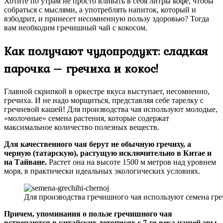
Хотите по утрам не просто вливать в себя литры кофе, чтобы
собраться с мыслями, а употреблять напиток, который и
взбодрит, и принесет несомненную пользу здоровью? Тогда
вам необходим гречишный чай с кокосом.
Как получают чудопродукт: сладкая
парочка – гречиха и кокос!
Главной скрипкой в оркестре вкуса выступает, несомненно,
гречиха. И не надо морщиться, представляя себе тарелку с
гречневой кашей! Для производства чая используют молодые,
«молочные» семена растения, которые содержат
максимальное количество полезных веществ.
Для качественного чая берут не обычную гречиху, а
черную (татарскую), растущую исключительно в Китае и
на Тайване.
Растет она на высоте 1500 м метров над уровнем
моря, в практически идеальных экологических условиях.
Для производства гречишного чая используют семена гре
Причем, упоминания о пользе гречишного чая
встречаются в китайских летописях с 7-го века нашей эры.